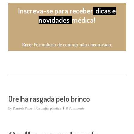
Inscreva-se para receber
dicas e
novidades
médica!
Erro:
Formulário de contato não encontrado.
Orelha rasgada pelo brinco
By
Daniele Pace
Cirurgia plástica
0 Comments