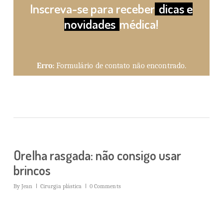
Inscreva-se para receber
dicas e
novidades
médica!
Erro:
Formulário de contato não encontrado.
Orelha rasgada: não consigo usar
brincos
By
Jean
Cirurgia plástica
0 Comments