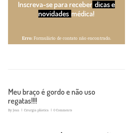
Inscreva-se para receber
dicas e
novidades
médica!
Erro:
Formulário de contato não encontrado.
Meu braço é gordo e não uso
regatas!!!!
By
Jean
Cirurgia plástica
0 Comments