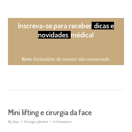
Inscreva-se para receber
dicas e
novidades
médica!
Erro:
Formulário de contato não encontrado.
Mini lifting e cirurgia da face
By
Jean
Cirurgia plástica
0 Comments