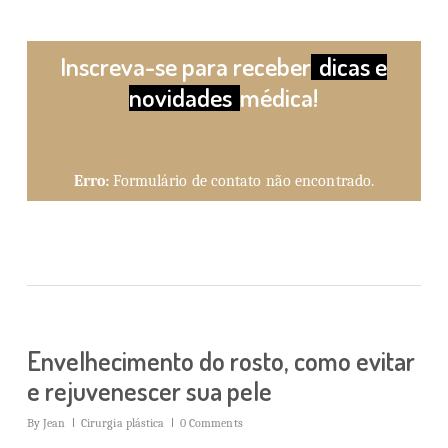
Inscreva-se para receber
dicas e
novidades
médica!
Erro:
Formulário de contato não encontrado.
Envelhecimento do rosto, como evitar
e rejuvenescer sua pele
By
Jean
Cirurgia plástica
0 Comments