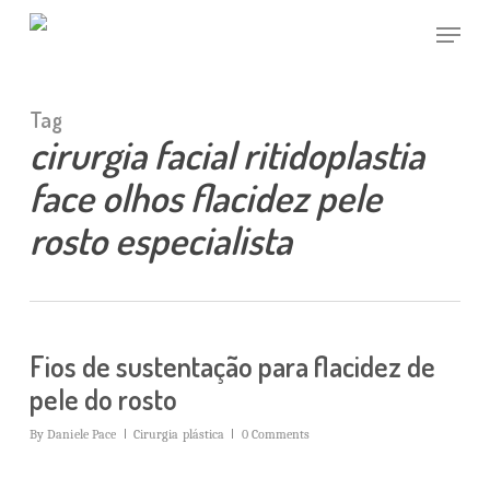
Skip
Menu
to
main
Close
content
Menu
Tag
cirurgia facial ritidoplastia
face olhos flacidez pele
rosto especialista
Fios de sustentação para flacidez de
pele do rosto
By
Daniele Pace
Cirurgia plástica
0 Comments