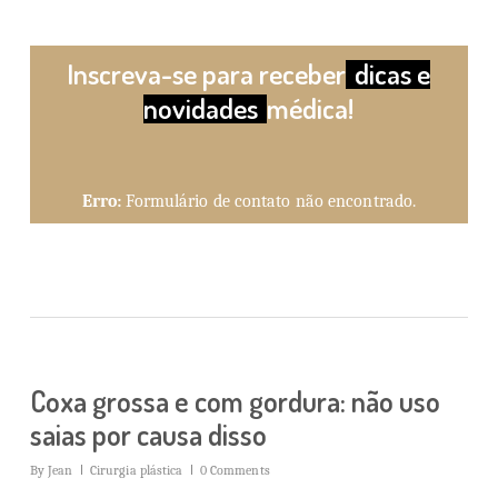
Inscreva-se para receber
dicas e
novidades
médica!
Erro:
Formulário de contato não encontrado.
Coxa grossa e com gordura: não uso
saias por causa disso
By
Jean
Cirurgia plástica
0 Comments