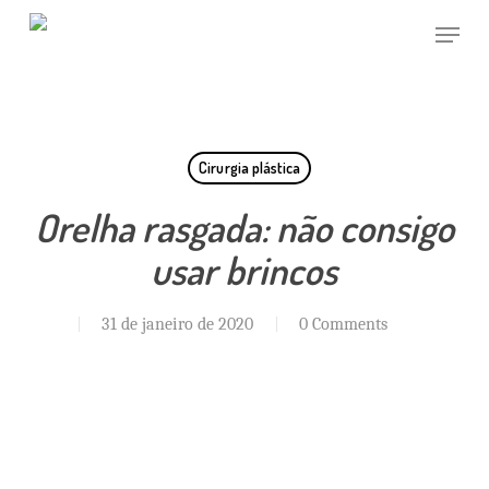
Skip
Menu
to
main
Close
content
Menu
Cirurgia plástica
Orelha rasgada: não consigo
usar brincos
31 de janeiro de 2020
0 Comments