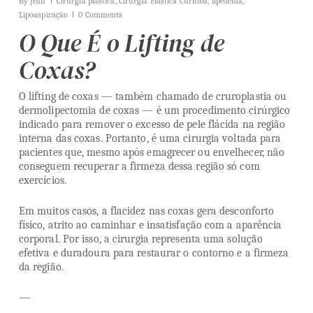
By
Jean
Cirurgia plástica
,
Cirurgia Plástica Curitiba
,
lipedema
,
Lipoaspiração
0 Comments
O Que É o Lifting de
Coxas?
O lifting de coxas — também chamado de cruroplastia ou
dermolipectomia de coxas — é um procedimento cirúrgico
indicado para remover o excesso de pele flácida na região
interna das coxas. Portanto, é uma cirurgia voltada para
pacientes que, mesmo após emagrecer ou envelhecer, não
conseguem recuperar a firmeza dessa região só com
exercícios.
Em muitos casos, a flacidez nas coxas gera desconforto
físico, atrito ao caminhar e insatisfação com a aparência
corporal. Por isso, a cirurgia representa uma solução
efetiva e duradoura para restaurar o contorno e a firmeza
da região.
—