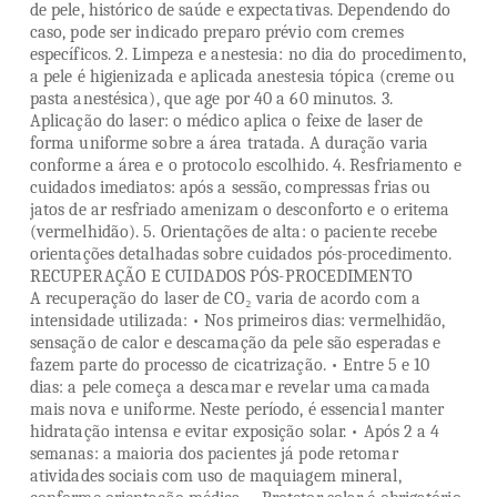
de pele, histórico de saúde e expectativas. Dependendo do
caso, pode ser indicado preparo prévio com cremes
específicos. 2. Limpeza e anestesia: no dia do procedimento,
a pele é higienizada e aplicada anestesia tópica (creme ou
pasta anestésica), que age por 40 a 60 minutos. 3.
Aplicação do laser: o médico aplica o feixe de laser de
forma uniforme sobre a área tratada. A duração varia
conforme a área e o protocolo escolhido. 4. Resfriamento e
cuidados imediatos: após a sessão, compressas frias ou
jatos de ar resfriado amenizam o desconforto e o eritema
(vermelhidão). 5. Orientações de alta: o paciente recebe
orientações detalhadas sobre cuidados pós-procedimento.
RECUPERAÇÃO E CUIDADOS PÓS-PROCEDIMENTO
A recuperação do laser de CO₂ varia de acordo com a
intensidade utilizada: • Nos primeiros dias: vermelhidão,
sensação de calor e descamação da pele são esperadas e
fazem parte do processo de cicatrização. • Entre 5 e 10
dias: a pele começa a descamar e revelar uma camada
mais nova e uniforme. Neste período, é essencial manter
hidratação intensa e evitar exposição solar. • Após 2 a 4
semanas: a maioria dos pacientes já pode retomar
atividades sociais com uso de maquiagem mineral,