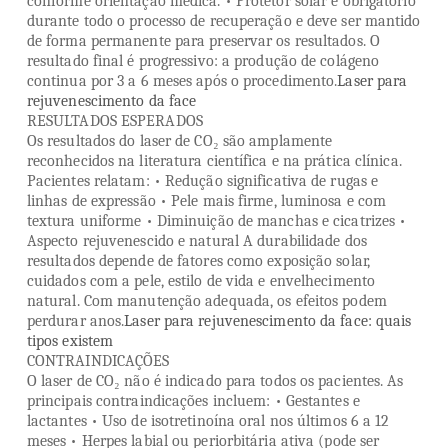
conforme orientação médica. • Protetor solar é obrigatório
durante todo o processo de recuperação e deve ser mantido
de forma permanente para preservar os resultados. O
resultado final é progressivo: a produção de colágeno
continua por 3 a 6 meses após o procedimento.
Laser para
rejuvenescimento da face
RESULTADOS ESPERADOS
Os resultados do laser de CO₂ são amplamente
reconhecidos na literatura científica e na prática clínica.
Pacientes relatam: • Redução significativa de rugas e
linhas de expressão • Pele mais firme, luminosa e com
textura uniforme • Diminuição de manchas e cicatrizes •
Aspecto rejuvenescido e natural A durabilidade dos
resultados depende de fatores como exposição solar,
cuidados com a pele, estilo de vida e envelhecimento
natural. Com manutenção adequada, os efeitos podem
perdurar anos.
Laser para rejuvenescimento da face: quais
tipos existem
CONTRAINDICAÇÕES
O laser de CO₂ não é indicado para todos os pacientes. As
principais contraindicações incluem: • Gestantes e
lactantes • Uso de isotretinoína oral nos últimos 6 a 12
meses • Herpes labial ou periorbitária ativa (pode ser