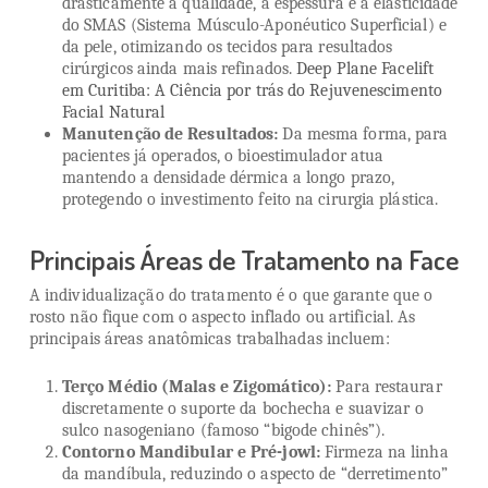
drasticamente a qualidade, a espessura e a elasticidade
do SMAS (Sistema Músculo-Aponéutico Superficial) e
da pele, otimizando os tecidos para resultados
cirúrgicos ainda mais refinados.
Deep Plane Facelift
em Curitiba: A Ciência por trás do Rejuvenescimento
Facial Natural
Manutenção de Resultados:
Da mesma forma, para
pacientes já operados, o bioestimulador atua
mantendo a densidade dérmica a longo prazo,
protegendo o investimento feito na cirurgia plástica.
Principais Áreas de Tratamento na Face
A individualização do tratamento é o que garante que o
rosto não fique com o aspecto inflado ou artificial. As
principais áreas anatômicas trabalhadas incluem:
Terço Médio (Malas e Zigomático):
Para restaurar
discretamente o suporte da bochecha e suavizar o
sulco nasogeniano (famoso “bigode chinês”).
Contorno Mandibular e Pré-jowl:
Firmeza na linha
da mandíbula, reduzindo o aspecto de “derretimento”