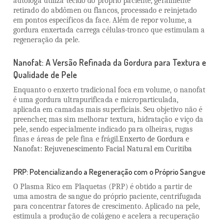
autóloga utiliza tecido do próprio paciente, geralmente
retirado do abdômen ou flancos, processado e reinjetado
em pontos específicos da face. Além de repor volume, a
gordura enxertada carrega células-tronco que estimulam a
regeneração da pele.
Nanofat: A Versão Refinada da Gordura para Textura e
Qualidade de Pele
Enquanto o enxerto tradicional foca em volume, o nanofat
é uma gordura ultrapurificada e microparticulada,
aplicada em camadas mais superficiais. Seu objetivo não é
preencher, mas sim melhorar textura, hidratação e viço da
pele, sendo especialmente indicado para olheiras, rugas
finas e áreas de pele fina e frágil.
Enxerto de Gordura e
Nanofat: Rejuvenescimento Facial Natural em Curitiba
PRP: Potencializando a Regeneração com o Próprio Sangue
O Plasma Rico em Plaquetas (PRP) é obtido a partir de
uma amostra de sangue do próprio paciente, centrifugada
para concentrar fatores de crescimento. Aplicado na pele,
estimula a produção de colágeno e acelera a recuperação