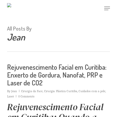
Skip
Menu
to
main
Close
content
Menu
All Posts By
Jean
Rejuvenescimento Facial em Curitiba:
Enxerto de Gordura, Nanofat, PRP e
Laser de CO2
By
Jean
Cirurgia da Face
,
Cirurgia Plástica Curitiba
,
Cuidados com a pele
,
Laser
0 Comments
Rejuvenescimento Facial