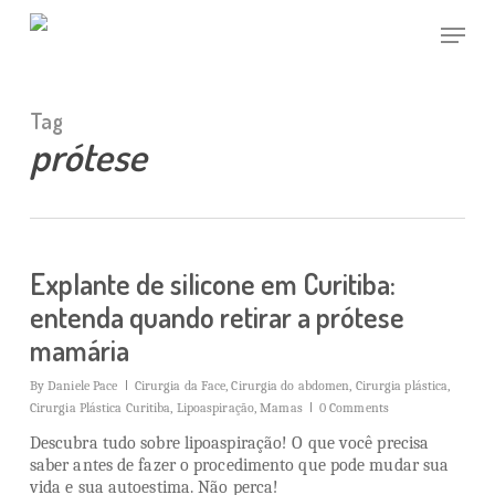
Skip
Menu
to
main
Close
content
Menu
Tag
prótese
Explante de silicone em Curitiba:
entenda quando retirar a prótese
mamária
By
Daniele Pace
Cirurgia da Face
,
Cirurgia do abdomen
,
Cirurgia plástica
,
Cirurgia Plástica Curitiba
,
Lipoaspiração
,
Mamas
0 Comments
Descubra tudo sobre lipoaspiração! O que você precisa
saber antes de fazer o procedimento que pode mudar sua
vida e sua autoestima. Não perca!