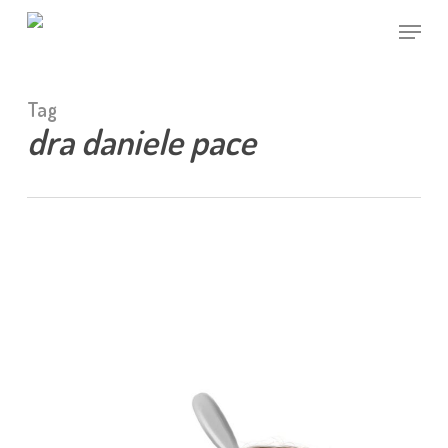
Skip
Menu
to
main
Close
content
Menu
Tag
dra daniele pace