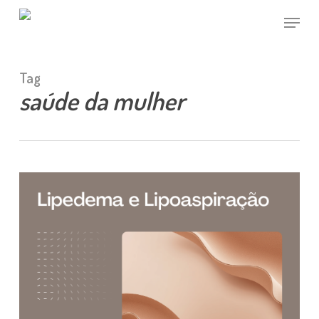
Skip
Menu
to
main
Close
content
Menu
Tag
saúde da mulher