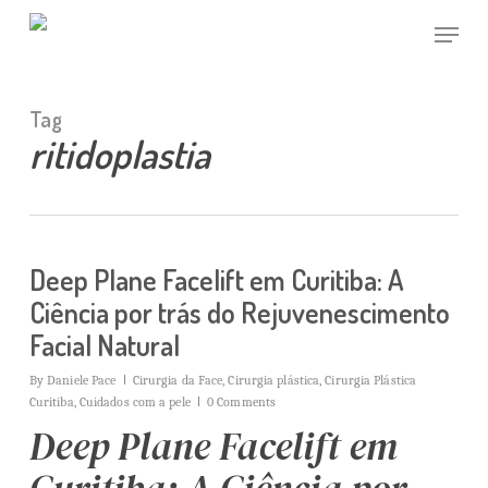
Skip
Menu
to
main
Close
content
Menu
Tag
ritidoplastia
Deep Plane Facelift em Curitiba: A
Ciência por trás do Rejuvenescimento
Facial Natural
By
Daniele Pace
Cirurgia da Face
,
Cirurgia plástica
,
Cirurgia Plástica
Curitiba
,
Cuidados com a pele
0 Comments
Deep Plane Facelift em