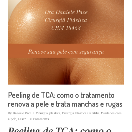
Peeling de TCA: como o tratamento
renova a pele e trata manchas e rugas
By
Daniele Pace
Cirurgia plástica
,
Cirurgia Plástica Curitiba
,
Cuidados com
a pele
,
Laser
0 Comments
Peeling de TCA: como o