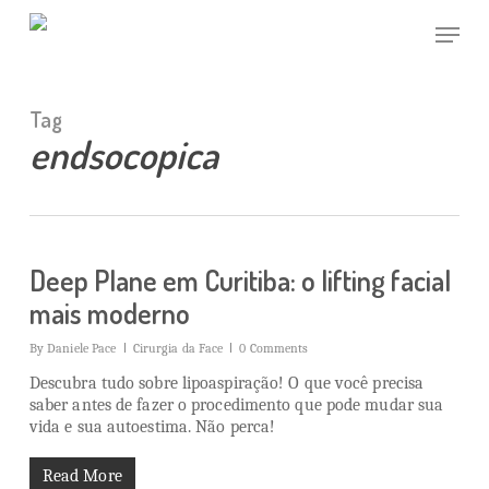
Skip
Menu
to
main
Close
content
Menu
Tag
endsocopica
Deep Plane em Curitiba: o lifting facial
mais moderno
By
Daniele Pace
Cirurgia da Face
0 Comments
Descubra tudo sobre lipoaspiração! O que você precisa
saber antes de fazer o procedimento que pode mudar sua
vida e sua autoestima. Não perca!
Read More