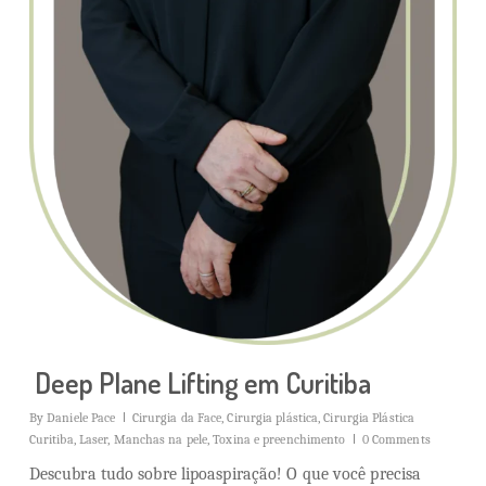
Deep Plane Lifting em Curitiba
By
Daniele Pace
Cirurgia da Face
,
Cirurgia plástica
,
Cirurgia Plástica
Curitiba
,
Laser
,
Manchas na pele
,
Toxina e preenchimento
0 Comments
Descubra tudo sobre lipoaspiração! O que você precisa